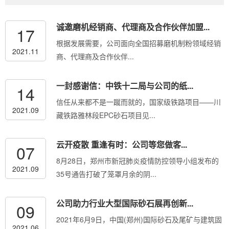
诚邀磨机经销商、代理商及合作伙伴加盟...
17
根据发展需要，公司面向全国招募磨机制粉领域经销
2021.11
商、代理商及合作伙伴...
一封感谢信：中铁十二局与公司的纸...
14
信任从来都不是一蹴而就的，国家级铁路项目——川
2021.09
藏铁路雅林段EPC砂石项目见...
云开疫散 重逢有时：公司等您做客...
07
8月28日，郑州市新冠肺炎疫情防控领导小组发布的
2021.09
35号通告打破了笼罩月余的阴...
公司助力行业大型国际砂石展再创新...
09
2021年6月9日，中国(郑州)国际砂石及尾矿与建筑固
2021.06