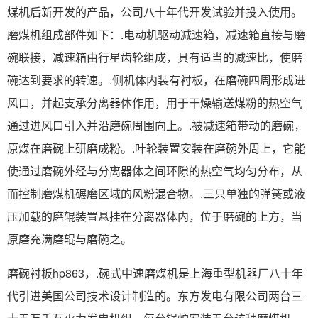
煤机后新开发的产品，公司八十年代开发试验并投入使用。
磨煤机组成部件如下：.电动机驱动减速箱，减速箱直接与磨
碗联接，减速箱由行星齿轮组成，具有适当的减速比，使磨
碗达到要求的转速。.侧机体内装有衬板，在磨碗四周形成进
风口，并起支承分离器体作用，用于干燥输送煤粉的热空气
通过进风口引入并沿磨碗周围向上。.被减速箱带动的磨碗，
原煤在磨碗上研磨成粉。.叶轮装置安装在磨碗外周上，它能
使通过磨碗外经与分离器体之间环隙的热空气均匀分布，从
而控制磨煤机碾磨区域的风粉混合物。.三只单独的弹簧或液
压加载的磨辊装置悬挂在分离器体内，位于磨碗的上方，当
原磨充满磨辊与磨碗之。
磨碗衬板hp863，.碗式中速磨煤机是上海重型机器厂八十年
代引进美国公司技术设计制造的。东方发电有限公司两台三