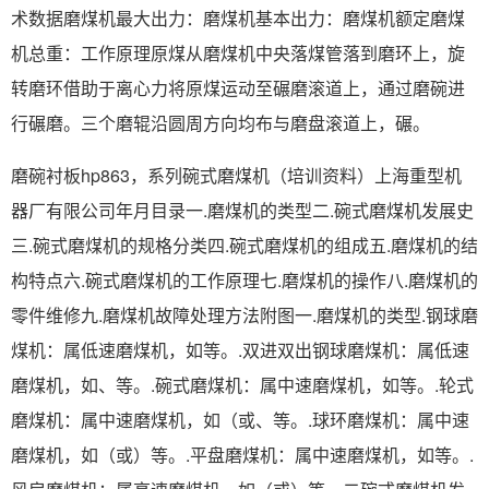
术数据磨煤机最大出力：磨煤机基本出力：磨煤机额定磨煤
机总重：工作原理原煤从磨煤机中央落煤管落到磨环上，旋
转磨环借助于离心力将原煤运动至碾磨滚道上，通过磨碗进
行碾磨。三个磨辊沿圆周方向均布与磨盘滚道上，碾。
磨碗衬板hp863，系列碗式磨煤机（培训资料）上海重型机
器厂有限公司年月目录一.磨煤机的类型二.碗式磨煤机发展史
三.碗式磨煤机的规格分类四.碗式磨煤机的组成五.磨煤机的结
构特点六.碗式磨煤机的工作原理七.磨煤机的操作八.磨煤机的
零件维修九.磨煤机故障处理方法附图一.磨煤机的类型.钢球磨
煤机：属低速磨煤机，如等。.双进双出钢球磨煤机：属低速
磨煤机，如、等。.碗式磨煤机：属中速磨煤机，如等。.轮式
磨煤机：属中速磨煤机，如（或、等。.球环磨煤机：属中速
磨煤机，如（或）等。.平盘磨煤机：属中速磨煤机，如等。.