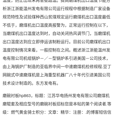
温度，防止出现末再管壁超温。提高磨煤机出口温度节能分
析浙江浙能温州发电有限公司运行规程中根据制造厂家设备
规范特性及试验煤种西山贫煤规定运行磨煤机出口温度最低
不低于，磨煤机出口温度高报警为，正常运行控制在以下，
当磨煤机出口温度达到时，自动关闭热风调节门，当磨煤机
出口温度达到应立即停运该制粉运行。目前公司磨煤机出口
温度控制情况来看，一般控制在之间。概述浙江浙能温州发
电有限公司机组锅炉－／－型锅炉系引进美国－公司技术，
由上海锅炉厂制造的亚临界中间一中速磨煤机检修规程.豆丁
网碗式中速磨煤机是上海重型机器厂八十年代引进美国公司
技术设计制造的。东方发电有。
磨碗衬板hp863，标题：江苏华电扬州发电有限公司磨煤机
磨辊套及相应型号的磨碗衬板招标您是本帖的第个阅读者.等
级：燃气黄金骑士积分：文章：精华：注册：.的博客短信信