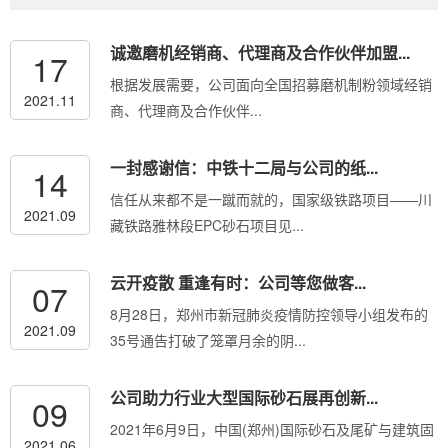
诚邀磨机经销商、代理商及合作伙伴加盟...
17
根据发展需要，公司面向全国招募磨机制粉领域经销
2021.11
商、代理商及合作伙伴...
一封感谢信：中铁十二局与公司的纸...
14
信任从来都不是一蹴而就的，国家级铁路项目——川
2021.09
藏铁路雅林段EPC砂石项目见...
云开疫散 重逢有时：公司等您做客...
07
8月28日，郑州市新冠肺炎疫情防控领导小组发布的
2021.09
35号通告打破了笼罩月余的阴...
公司助力行业大型国际砂石展再创新...
09
2021年6月9日，中国(郑州)国际砂石及尾矿与建筑固
2021.06