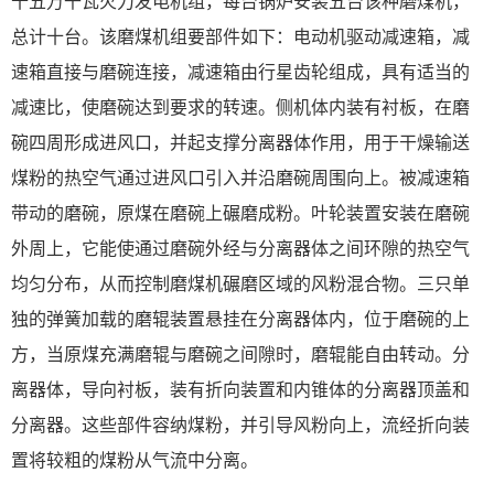
十五万千瓦火力发电机组，每台锅炉安装五台该种磨煤机，
总计十台。该磨煤机组要部件如下：电动机驱动减速箱，减
速箱直接与磨碗连接，减速箱由行星齿轮组成，具有适当的
减速比，使磨碗达到要求的转速。侧机体内装有衬板，在磨
碗四周形成进风口，并起支撑分离器体作用，用于干燥输送
煤粉的热空气通过进风口引入并沿磨碗周围向上。被减速箱
带动的磨碗，原煤在磨碗上碾磨成粉。叶轮装置安装在磨碗
外周上，它能使通过磨碗外经与分离器体之间环隙的热空气
均匀分布，从而控制磨煤机碾磨区域的风粉混合物。三只单
独的弹簧加载的磨辊装置悬挂在分离器体内，位于磨碗的上
方，当原煤充满磨辊与磨碗之间隙时，磨辊能自由转动。分
离器体，导向衬板，装有折向装置和内锥体的分离器顶盖和
分离器。这些部件容纳煤粉，并引导风粉向上，流经折向装
置将较粗的煤粉从气流中分离。