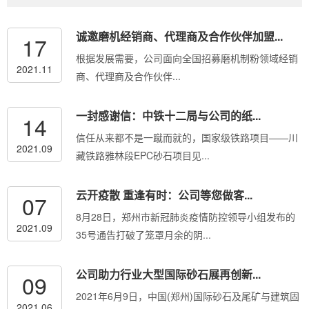
诚邀磨机经销商、代理商及合作伙伴加盟...
17
根据发展需要，公司面向全国招募磨机制粉领域经销
2021.11
商、代理商及合作伙伴...
一封感谢信：中铁十二局与公司的纸...
14
信任从来都不是一蹴而就的，国家级铁路项目——川
2021.09
藏铁路雅林段EPC砂石项目见...
云开疫散 重逢有时：公司等您做客...
07
8月28日，郑州市新冠肺炎疫情防控领导小组发布的
2021.09
35号通告打破了笼罩月余的阴...
公司助力行业大型国际砂石展再创新...
09
2021年6月9日，中国(郑州)国际砂石及尾矿与建筑固
2021.06