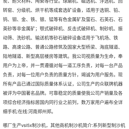
炭、耐火材料、陶瓷等行业。球磨机、磁选机、浮选机、回
转窑、分级机、烘干机等成套选矿设备，适用于选铜、铅、
钨、钼、金、铁、银、锰等有色金属矿及萤石、石英石、石
英砂等非金属矿；颚式破碎机、反击式破碎机、制砂机、振
动筛、洗砂机、输送机等砂石破碎设备适用于飞机场、铁
路、高速公路、普通公路修筑及国家大型桥梁、海底隧道、
陆地隧道、新型高层楼房等建筑。我公司视质量为生命，奉
用户为上帝，并一贯遵循对每一道工序负责，对每一台产品
负责，对每一位用户负责的质量方针，竭诚为用户服务。现
所有产品已通过国际质量体系认证，公司生产的众联牌机器
被评为中国著名品牌。可靠稳定的质量使我公司产销量及各
项综合经济指标居国内同行业之前列，数万家用户遍布全详
细手机:在线:河南郑州郑。
哪厂生产vsi5x制沙机，其他商机制沙机简介:系列新型制沙机