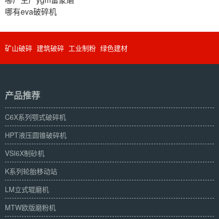
哪有eva破碎机
矿山破碎
建筑破碎
工业制粉
绿色建材
产品推荐
C6X系列颚式破碎机
HPT液压圆锥破碎机
VSI6X制砂机
K系列轮胎移动站
LM立式辊磨机
MTW欧版磨粉机