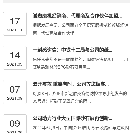
诚邀磨机经销商、代理商及合作伙伴加盟...
17
根据发展需要，公司面向全国招募磨机制粉领域经销
2021.11
商、代理商及合作伙伴...
一封感谢信：中铁十二局与公司的纸...
14
信任从来都不是一蹴而就的，国家级铁路项目——川
2021.09
藏铁路雅林段EPC砂石项目见...
云开疫散 重逢有时：公司等您做客...
07
8月28日，郑州市新冠肺炎疫情防控领导小组发布的
2021.09
35号通告打破了笼罩月余的阴...
公司助力行业大型国际砂石展再创新...
09
2021年6月9日，中国(郑州)国际砂石及尾矿与建筑固
2021.06