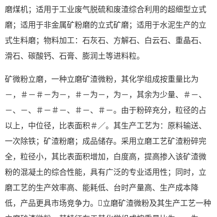
磨煤机；适用于工业废气脱硫和废渣综合利用的超细型立式
磨；适用于非金属矿粉磨的立式矿磨；适用于水泥生产的立
式生料磨；物料加工：石灰石、方解石、白云石、重晶石、
滑石、碳酸钙、石膏、膨润土等进料粒。
矿微粉立磨，一种立磨矿渣微粉，其化学组成按重量比为
－，＃－＃－为－，＃－为－，为－，其余为少量、＃－、
－、－、＃－＃－、＃－、＃－。由于粉碎充分，粒径的占
以上，中位径，比表面积＃／。其生产工艺为：原料输送、
一次除铁；矿渣粉磨；成品储存。采用立磨工艺矿渣粉碎完
全，粒径小，其比表面积增加，白度高，提高掺入该矿渣微
粉的混凝土的综合性能，具有广泛的专业适用性；同时，立
磨工艺的生产效率高、能耗低、台时产量高、生产成本降
低，产品更具市场竞争力。立磨矿渣微粉及其生产工艺一种