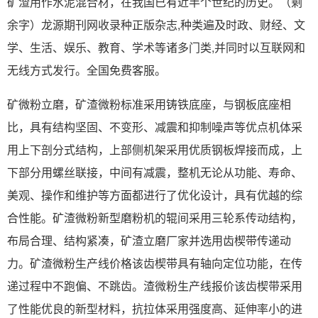
矿渣用作水泥混合材，在我国已有近半个世纪的历史。（剩
余字）龙源期刊网收录种正版杂志,种类遍及时政、财经、文
学、生活、娱乐、教育、学术等诸多门类,并同时以互联网和
无线方式发行。全国免费客服。
矿微粉立磨，矿渣微粉标准采用铸铁底座，与钢板底座相
比，具有结构坚固、不变形、减震和抑制噪声等优点机体采
用上下剖分式结构，上部侧机架采用优质钢板焊接而成，上
下部分用螺丝联接，中间有减震，整机无论从功能、寿命、
美观、操作和维护等方面都进行了优化设计，具有优越的综
合性能。矿渣微粉新型磨粉机的辊间采用三轮系传动结构，
布局合理、结构紧凑，矿渣立磨厂家并选用齿楔带传递动
力。矿渣微粉生产线价格该齿楔带具有轴向定位功能，在传
递过程中不跑偏、不跳齿。渣微粉生产线报价该齿楔带采用
了性能优良的新型材料，抗拉体采用强度高、延伸率小的进