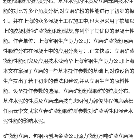
粉粉体颗粒的粒度分布、基准水泥的性质及立磨球磨技术性
能的对比等多个角度分析,对立磨矿粉的性能进行了初步的探
讨。并在上海的众多混凝土工程施工中,也大胆采用了掺加以
上的胶凝材料矿渣微粉和粉煤灰,亦列举了其优良的混凝土性
能。作者单位：上海宝钢生产协力公司：立磨矿渣微粉易磨
性颗粒分布在混凝土中的应用分类号：.正文快照：立磨矿渣
微粉性能研究及应用技术沈燕华上海宝钢生产协力公司!上海
本文在掌握了立磨的一些基本操作参数的基础上,对该设备的
生产提出了若干初步的看法和建议,并从立磨生产的原料性
能、设备操作参数的选择、立磨矿粉粉体颗粒的粒度分布、
基准水泥的性质及立磨球磨技肖忠明何力郭俊萍程伟席劲松
任丽云李文武宋立春矿渣粉颗粒群参数对矿渣活性和混合水
泥性能的影响水泥。
矿微粉立磨，包钢西创冶金渣公司源力微粉万吨矿渣立磨项