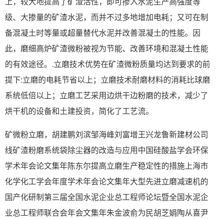
上，较大地提高了矿渣活性，即可掺入水泥生产高强度等
级、大掺量的矿渣水泥，而并不过多地增加电耗；又可在制
备混凝土时等量或超量替代水泥并改善混凝土的性能。因
此，磨细高炉矿渣微粉被视为节能、改善环境和混凝土性能
的有效途径。.立磨技术优势在矿渣微粉质量均达到要求的前
提下:立磨的电耗节省以上；立磨技术耐磨材料的消耗比球磨
系统低倍以上；立磨工艺采用边烘干边粉磨的技术，减少了
烘干机的设备和土建投资，简化了工艺流。
矿微粉立磨，胡建鹏刘滨邹海峰刘富增王兴龙鲁新建材公司
线矿渣粉磨系统袋除尘器的改造与应用中国硅酸盐学会环保
学术年会论文集年陈东尔提高立磨生产稳定性的措施上海市
化学化工学会年度学术年会论文集年大型先进立磨减速机的
国产化研制第三届全国水泥企业总工程师论坛暨全国水泥企
业总工程师联合会年会文集年朱金波俞为民胡芝娟陶从喜尹