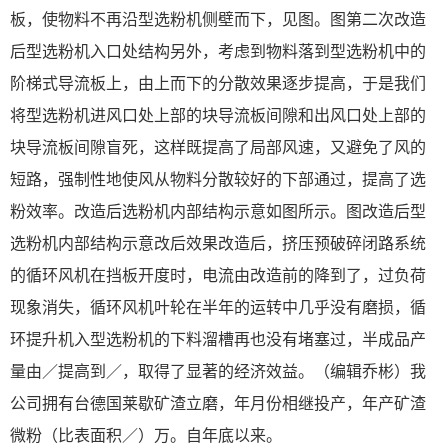
板，使物料不再沿型选粉机侧壁而下，见图。图第二次改造
后型选粉机入口处结构另外，考虑到物料落到型选粉机中的
阶梯式导流板上，由上而下的分散效果逐步提高，于是我们
将型选粉机进风口处上部的块导流板间隙和出风口处上部的
块导流板间隙盲死，这样既提高了局部风速，又避免了风的
短路，强制性地使风从物料分散较好的下部通过，提高了选
粉效率。改造后选粉机内部结构示意如图所示。图改造后型
选粉机内部结构示意改后效果改造后，挤压预破碎闭路系统
的循环风机在挡板开度时，电流由改造前的降到了，过负荷
现象消失，循环风机叶轮在半年的运转中几乎没有磨损，循
环提升机入型选粉机的下料溜槽再也没有堵塞过，半成品产
量由／提高到／，取得了显著的经济效益。（编辑乔彬）我
公司拥有台德国莱歇矿渣立磨，年月份相继投产，年产矿渣
微粉（比表面积／）万。自年底以来。