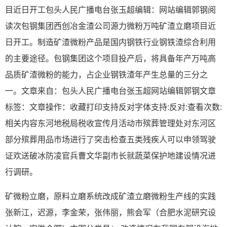
目近日开工包头人民广播电台张玉超编辑：网站编辑郭钢阅
读次包钢集团西创冶金渣公司源力微粉万吨矿渣立磨项目近
日开工。制造矿渣微粉产品是国内钢铁行业钢铁渣综合利用
的主要途径。包钢集团这个项目投产后，将具备年产万吨高
品质矿渣微粉的能力，占企业钢铁渣年产生总量的三分之
一。文章来自：包头人民广播电台张玉超网站编辑郭钢文章
标签：文章操作：收藏打印支持反对字体支持:反对:查看次数:
相关内容东河地税局税收宣传月活动市殡葬管理处对东河区
部分殡葬用品市场进行了突击检查五类残疾人可以申领驾驶
证欢送破冰防凌官兵曹文华副市长就蔬菜保护地建设情况进
行调研。
矿微粉立磨，原料立磨系统改成矿渣立磨微粉生产线的实践
张新江，迟源，李金荣，张伟丽，熊会军（合肥水泥研究设