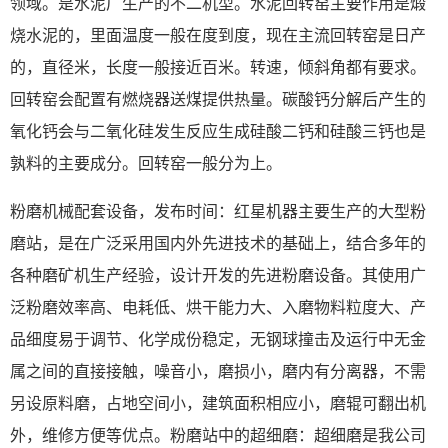
领域。是水泥厂生产的不二机型。水泥回转窑主要作用是煅
烧水泥的，里面温度一般在度到度，现在主流回转窑是日产
的，直径米，长度一般接近百米。转速，倾斜角都有要求。
回转窑会配置有燃烧器送煤提供热量。碳酸钙分解后产生的
氧化钙会与二氧化硅发生反应生成硅酸二钙和硅酸三钙也是
孰料的主要成分。回转窑一般分为上。
粉磨机械配套设备，发布时间：红星机器主要生产的大型粉
磨站，是在广泛采用国内外先进技术的基础上，结合多年的
各种磨矿机生产经验，设计开发的先进粉磨设备。其使用广
泛粉磨效率高、电耗低、烘干能力大、入磨物料粒度大、产
品细度易于调节、化学成份稳定，无钢球撞击及运行中无金
属之间的直接接触，噪音小，磨损小，磨内有分离器，不需
另设原料磨，占地空间小，建筑面积相应小，磨辊可翻出机
外，维修方便等优点。粉磨站中的超细磨：超细磨是我公司