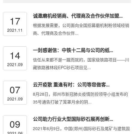
诚邀磨机经销商、代理商及合作伙伴加盟...
17
根据发展需要，公司面向全国招募磨机制粉领域经销
2021.11
商、代理商及合作伙伴...
一封感谢信：中铁十二局与公司的纸...
14
信任从来都不是一蹴而就的，国家级铁路项目——川
2021.09
藏铁路雅林段EPC砂石项目见...
云开疫散 重逢有时：公司等您做客...
07
8月28日，郑州市新冠肺炎疫情防控领导小组发布的
2021.09
35号通告打破了笼罩月余的阴...
公司助力行业大型国际砂石展再创新...
09
2021年6月9日，中国(郑州)国际砂石及尾矿与建筑固
2021.06