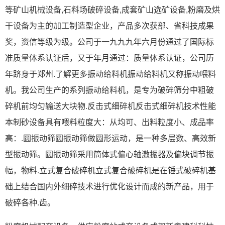
等矿山机械设备,石料场破碎设备,成套矿山选矿设备,粉磨及烘
干设备为主的加工制造型企业，产品多次获部、省科技成果
奖，资信等级为级。公司于一九九九年六月份通过了国际标
准质量体系认证后，又于年月通过：质量体系认证，公司历
年跻身于郑州.了解更多振动给料机振动给料机又称振动喂料
机。我公司生产的系列振动给料机，是专为破碎筛分中粗破
碎机前均匀输送大块物.反击式细碎机反击式细碎机技术性能
本制砂设备具有喂料粒度大：从均可、出料粒度小、成品率
高：.圆振动筛圆振动筛做圆形运动，是一种多层数、高效新
型振动筛。圆振动筛采用筒体式偏心轴激振器及偏块调节振
幅，物料.立式复合破碎机立式复合破碎机是在锤式破碎机基
础上结合国内外细碎技术进行优化设计而成的新产品，用于
破碎各种.齿。