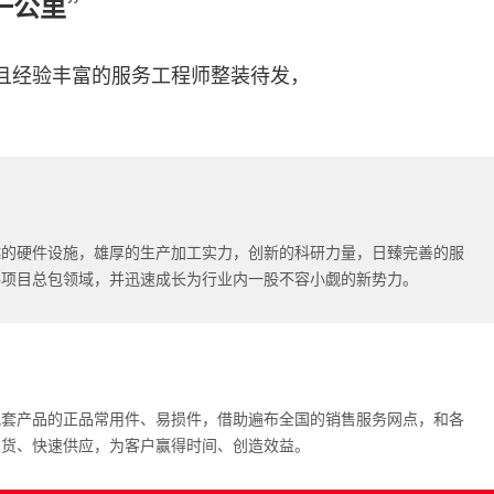
一公里”
且经验丰富的服务工程师整装待发，
越的硬件设施，雄厚的生产加工实力，创新的科研力量，日臻完善的服
C项目总包领域，并迅速成长为行业内一股不容小觑的新势力。
配套产品的正品常用件、易损件，借助遍布全国的销售服务网点，和各
发货、快速供应，为客户赢得时间、创造效益。