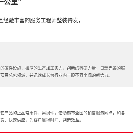
一公里”
且经验丰富的服务工程师整装待发，
越的硬件设施，雄厚的生产加工实力，创新的科研力量，日臻完善的服
C项目总包领域，并迅速成长为行业内一股不容小觑的新势力。
配套产品的正品常用件、易损件，借助遍布全国的销售服务网点，和各
发货、快速供应，为客户赢得时间、创造效益。