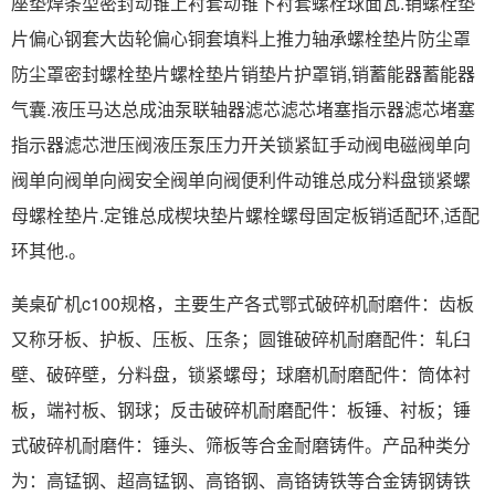
座垫焊条型密封动锥上衬套动锥下衬套螺栓球面瓦.销螺栓垫
片偏心钢套大齿轮偏心铜套填料上推力轴承螺栓垫片防尘罩
防尘罩密封螺栓垫片螺栓垫片销垫片护罩销,销蓄能器蓄能器
气囊.液压马达总成油泵联轴器滤芯滤芯堵塞指示器滤芯堵塞
指示器滤芯泄压阀液压泵压力开关锁紧缸手动阀电磁阀单向
阀单向阀单向阀安全阀单向阀便利件动锥总成分料盘锁紧螺
母螺栓垫片.定锥总成楔块垫片螺栓螺母固定板销适配环,适配
环其他.。
美桌矿机c100规格，主要生产各式鄂式破碎机耐磨件：齿板
又称牙板、护板、压板、压条；圆锥破碎机耐磨配件：轧臼
壁、破碎壁，分料盘，锁紧螺母；球磨机耐磨配件：筒体衬
板，端衬板、钢球；反击破碎机耐磨配件：板锤、衬板；锤
式破碎机耐磨件：锤头、筛板等合金耐磨铸件。产品种类分
为：高锰钢、超高锰钢、高铬钢、高铬铸铁等合金铸钢铸铁