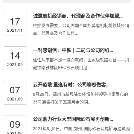
诚邀磨机经销商、代理商及合作伙伴加盟...
17
根据发展需要，公司面向全国招募磨机制粉领域经销
2021.11
商、代理商及合作伙伴...
一封感谢信：中铁十二局与公司的纸...
14
信任从来都不是一蹴而就的，国家级铁路项目——川
2021.09
藏铁路雅林段EPC砂石项目见...
云开疫散 重逢有时：公司等您做客...
07
8月28日，郑州市新冠肺炎疫情防控领导小组发布的
2021.09
35号通告打破了笼罩月余的阴...
公司助力行业大型国际砂石展再创新...
09
2021年6月9日，中国(郑州)国际砂石及尾矿与建筑固
2021.06