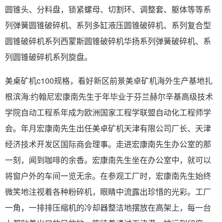
圆锥头、分料盘，锁紧螺母、切割环、调整套、躯体等等系
列弹簧圆锥破碎机、系列多缸液压圆锥破碎机、系列复合型
圆锥破碎机系列西蒙斯圆锥破碎机华扬系列弹簧破碎机、系
列圆锥破碎机系列旋盘。
美桌矿机c100规格，看好新区前景美卓矿机海外生产基地扎
根滨海:约翰尼宏康南先生于年毕业于芬兰赫尔辛基高级技术
学院自动工程系年成为欧洲国家工程学联盟自动化工程师学
会。年月宏康南先生出任美卓矿机天津有限公司厂长、天津
经济技术开发区国际商会理事。走进宏康南先生办公室的那
一刻，闻到咖啡的余香。宏康南先生坐在办公室中，就可以
将窗户外的车间一览无余。在参观工厂时，宏康南先生始终
微笑地注视着各种粉碎机，眼睛中流露出珍惜的光彩。工厂
一角，一排排压缩机的冷却器整洁地摆放在高架上，每一台