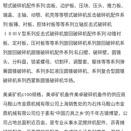
颚式破碎机配件系列:齿板、边护板、压块、压头、推力板、
端盖、主轴、动颚、机壳等等颚式破碎机反击破碎机配件系
列:板锤、衬板，腔体衬板等等系列立轴反击式破碎机
ⅠⅡⅢⅤ型系列反击式破碎机旋回破碎机配件系列:动锥衬
板、定衬板，压衬板等等系列旋回破碎机系列旋回破碎机系
列旋回破碎机圆锥破碎机配件系列:轧臼壁、破碎壁，圆锥
头、分料盘，锁紧螺母、切割环、调整套、躯体等等系列弹
簧圆锥破碎机、系列多缸液压圆锥破碎机、系列复合型圆锥
破碎机系列西蒙斯圆锥破碎机华扬。
美桌矿机c100规格，美卓矿机备件美卓破碎机备件的供应商
马鞍山市金鼎机械有限公司上海销售处的为石炜马鞍山市金
鼎机械有限公司位于素有“中国刃具之乡”的千年古镇博望，公
司占地总面积近百亩，是专业从事水泥搅拌机配件、沥青摊