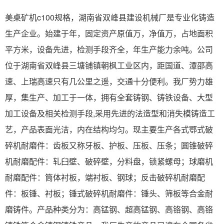
美桌矿机c100规格，湖南省双峰县建设机械厂是专业化铸造
生产企业。始建于年，固定资产原值万，净值万，占地面积
平方米，设备先进，检测手段齐全，年生产能力余吨。公司
位于湖南省双峰县三塘铺镇朝枫工业区内，距国道、潭邵高
速、上瑞高速只有几公里之遥，交通十分便利。我厂势力雄
厚，集生产、加工于一体，拥有全套铸钢、铸铁设备、大型
加工设备及相关检测手段,采用先进的法造型和消失模铸造工
艺，产品表面光洁，内在结构均匀。现主要生产各式鄂式破
碎机耐磨件：齿板又称牙板、护板、压板、压条；圆锥破碎
机耐磨配件：轧臼壁、破碎壁，分料盘，锁紧螺母；球磨机
耐磨配件：筒体衬板，端衬板、钢球；反击破碎机耐磨配
件：板锤、衬板；锤式破碎机耐磨件：锤头、筛板等合金耐
磨铸件。产品种类分为：高锰钢、超高锰钢、高铬钢、高铬