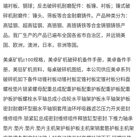
端衬板、钢球；反击破碎机耐磨配件：板锤、衬板；锤式破
碎机耐磨件：锤头、筛板等合金耐磨铸件。产品种类分为：
高锰钢、超高锰钢、高铬钢、高铬铸铁等合金铸钢铸铁产
品。我厂生产的产品已遍布全国各省市自治区，并远销美
国、欧洲，澳洲，日本，非洲等国。
美桌矿机c100规格，美卓矿机破碎机备件手册，美卓备件手
册，美驻矿机资料，每桌破碎机图纸，本公司供应美卓系列
破碎机如下备件动锥衬板动锥衬板定锥衬板定锥衬板分料盘
螺栓垫片锁紧螺母配重总成配重护板配重护板配重护板配重
护板护板螺栓水平轴总成小齿轮水平轴架护板水平轴架护板
密封耐磨环型圈水平轴铜套甩油环呼吸器滤芯压力开关密封
维修组件.锁紧缸总成密封维修组件释放缸型密封.下推力轴承
垫片.垫片.垫片.垫片主机架护板护板主机架销套筋护板主机架