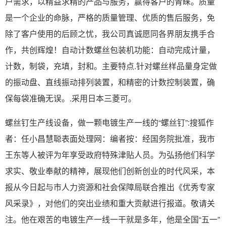
户需求，以精益求精的产品与服务，赢得客户的青睐。质量
是一个企业的命脉，严格的质量管理、优质的售后服务，免
除了客户使用的后顾之忧，我公司真诚愿同各界朋友携手合
作，共创辉煌！自动计数螺丝包装机功能：自动完成计量，
计数，制袋，充填，封和。主要特点.针对螺丝样品量身定做
的振动盘、直线振动排列装置，和精密的计数控制装置，确
保每袋准确无误。.采用日本三菱可。
螺丝钉生产线设备，做一颗电镀生产一线的“螺丝钉”:搜狐作
者：任小昌慧聪表面处理网：编者按：经国务院批准，我市
王东等人被评为年享受政府特殊津贴人员。为弘扬他们科学
求实、敬业奉献的精神，展现他们创新创业的时代风采，本
报从今日起与市人力资源和社会保障局联合推出《优秀专家
风采录》，对他们的突出业绩和重大贡献进行报道。敬请关
注。他在艰苦的电镀生产一线一干就是多年，他是全国“五一”