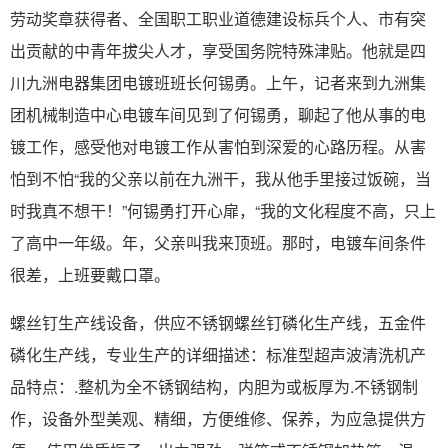
劳动奖章获得者、全国职工职业道德建设标兵个人、市有突
出贡献的中青年拔尖人才，享受国务院特殊津贴。他就是四
川九洲电器集团电镀班班长何锡勇。上午，记者来到九洲集
团机械制造中心电镀车间见到了何锡勇，聊起了他从事的电
镀工作，感受他对电镀工作从害怕到深爱的心路历程。从害
怕到不怕“我的父亲以前在九洲干，我从他手里接过饭碗，当
时我真不想干！”何锡勇打开心扉，“我的文化程度不高，只上
了高中一年级。年，父亲叫我来顶班。那时，电镀车间条件
很差，上班要戴口罩。
螺丝钉生产线设备，供应不锈钢螺丝钉磷化生产线，五金件
磷化生产线，专业生产的详细描述：标准型超声波清洗机产
品特点：.整机为全不锈钢结构，内胆为或板厚为.不锈钢制
作，设备外型美观、精细，方便维修、保养，为应急提供方