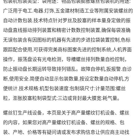
包装机包装类型：袋用途：物品包装膨胀螺丝包装机的用途:
广泛用于电工.电器.灯饰,五金建材制造工业等附属安装螺丝的
自动计数包装.技术特点针对罗丝及胶塞的样本量身定做的振
动盘直线振动排列装置和精密计数数控制装置,确保每袋准确
无误包装含有因图标的机器有先进的步进拉袋装置控制,色标
跟踪配合使用,可获得完美商标图案先进的控制系统,人机界面
操作，振荡盘设有光电检测，导槽螺丝排列数量自检控制，
防止振动盘长期运转导致排列错乱。故障自停机,扳报警.自诊
断,使用安全.简便自动显示包装数量,按设定数量自动停机,方
便统计.技术规格:机型包装速度:包制袋尺寸:计量范围:螺丝
粒，澎胀胶塞粒制袋型式:三边或背封最大膜宽:耗气量。
螺丝钉生产线设备，本页是关于高产量螺纹钉机设备、螺丝
的内容，如果您对高产量螺纹钉机设备、螺丝的规格、包
装、产地、价格等有疑问请或发布求购信息让供应商主动找