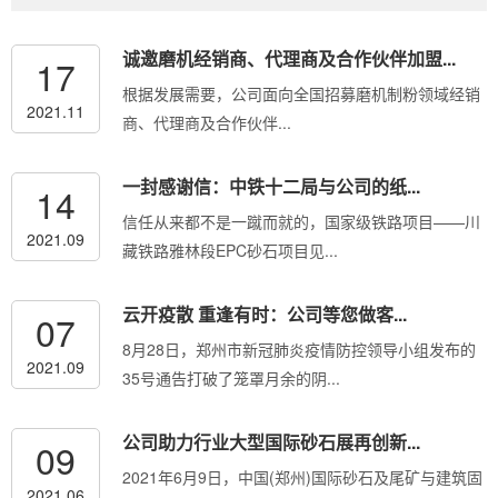
诚邀磨机经销商、代理商及合作伙伴加盟...
17
根据发展需要，公司面向全国招募磨机制粉领域经销
2021.11
商、代理商及合作伙伴...
一封感谢信：中铁十二局与公司的纸...
14
信任从来都不是一蹴而就的，国家级铁路项目——川
2021.09
藏铁路雅林段EPC砂石项目见...
云开疫散 重逢有时：公司等您做客...
07
8月28日，郑州市新冠肺炎疫情防控领导小组发布的
2021.09
35号通告打破了笼罩月余的阴...
公司助力行业大型国际砂石展再创新...
09
2021年6月9日，中国(郑州)国际砂石及尾矿与建筑固
2021.06