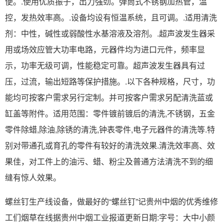
便。.使用优质振子，出力强劲。弹筒式不锈钢加热管，温
控，发热效率高。.设备均设有恒温系统，且可调。.适用清洗
剂：中性，碱性或弱酸性水基溶液及溶剂。.超声波发生器采
用或场效应管大功率电路，元器件均为进口元件，频率显
示，功率无级可调，性能稳定可靠。超声波发生器具有过
压，过流，输出短路等保护措施。.以下各种规格，尺寸，功
能均可按客户需求另行定制。并可按客户需求另配清洗蓝或
缸盖等附件。适用范围：零件镀前镀后的清洗,不锈钢，五金
零件除蜡,除油,除锈的清洗,钟表零件,电子元器件的清洗等.特
别对带通孔或育孔的零件有较好的清洗效果.清洗效率高、效
果佳，对工件上的油污、蜡、粉尘及普通方法清洗不到的细
缝有惊人效果。
螺丝钉生产线设备，做最好的“螺丝钉”记贵州中烟的优秀维修
工们烟草在线据贵州中烟工业报道更新日期:字号：大中小颜