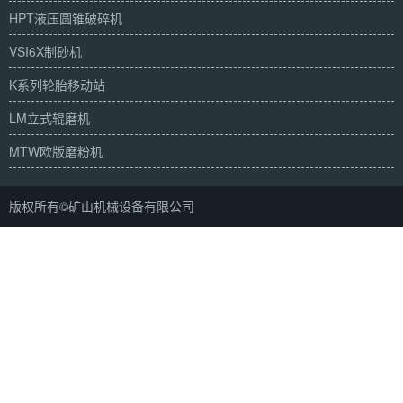
HPT液压圆锥破碎机
VSI6X制砂机
K系列轮胎移动站
LM立式辊磨机
MTW欧版磨粉机
版权所有©矿山机械设备有限公司