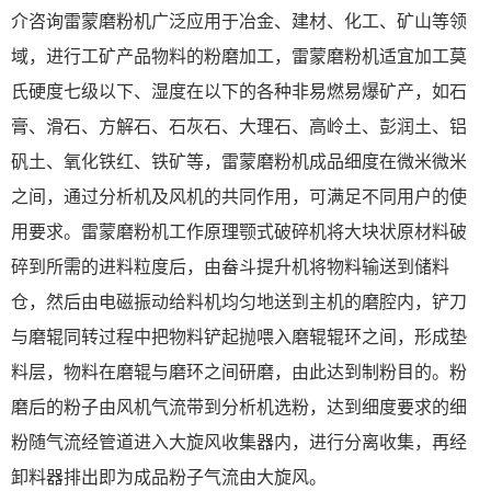
介咨询雷蒙磨粉机广泛应用于冶金、建材、化工、矿山等领
域，进行工矿产品物料的粉磨加工，雷蒙磨粉机适宜加工莫
氏硬度七级以下、湿度在以下的各种非易燃易爆矿产，如石
膏、滑石、方解石、石灰石、大理石、高岭土、彭润土、铝
矾土、氧化铁红、铁矿等，雷蒙磨粉机成品细度在微米微米
之间，通过分析机及风机的共同作用，可满足不同用户的使
用要求。雷蒙磨粉机工作原理颚式破碎机将大块状原材料破
碎到所需的进料粒度后，由畚斗提升机将物料输送到储料
仓，然后由电磁振动给料机均匀地送到主机的磨腔内，铲刀
与磨辊同转过程中把物料铲起抛喂入磨辊辊环之间，形成垫
料层，物料在磨辊与磨环之间研磨，由此达到制粉目的。粉
磨后的粉子由风机气流带到分析机选粉，达到细度要求的细
粉随气流经管道进入大旋风收集器内，进行分离收集，再经
卸料器排出即为成品粉子气流由大旋风。