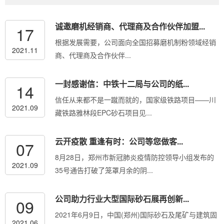
诚邀磨机经销商、代理商及合作伙伴加盟...
17
根据发展需要，公司面向全国招募磨机制粉领域经销
2021.11
商、代理商及合作伙伴...
一封感谢信：中铁十二局与公司的纸...
14
信任从来都不是一蹴而就的，国家级铁路项目——川
2021.09
藏铁路雅林段EPC砂石项目见...
云开疫散 重逢有时：公司等您做客...
07
8月28日，郑州市新冠肺炎疫情防控领导小组发布的
2021.09
35号通告打破了笼罩月余的阴...
公司助力行业大型国际砂石展再创新...
09
2021年6月9日，中国(郑州)国际砂石及尾矿与建筑固
2021.06