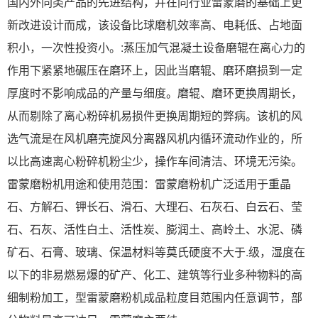
国内外同类产品的先进结构，并在同行业雷蒙磨的基础上更
新改进设计而成，该设备比球磨机效率高、电耗低、占地面
积小，一次性投资小。:蒸压加气混凝土设备磨辊在离心力的
作用下紧紧地碾压在磨环上，因此当磨辊、磨环磨损到一定
厚度时不影响成品的产量与细度。磨辊、磨环更换周期长，
从而剔除了离心粉碎机易损件更换周期短的弊病。该机的风
选气流是在风机磨壳旋风分离器风机内循环流动作业的，所
以比高速离心粉碎机粉尘少，操作车间清洁、环境无污染。
雷蒙磨粉机用途和使用范围：雷蒙磨粉机广泛适用于重晶
石、方解石、钾长石、滑石、大理石、石灰石、白云石、莹
石、石灰、活性白土、活性炭、膨润土、高岭土、水泥、磷
矿石、石膏、玻璃、保温材料等莫氏硬度不大于.级，湿度在
以下的非易燃易爆的矿产、化工、建筑等行业多种物料的高
细制粉加工，型雷蒙磨粉机成品粒度目范围内任意调节，部