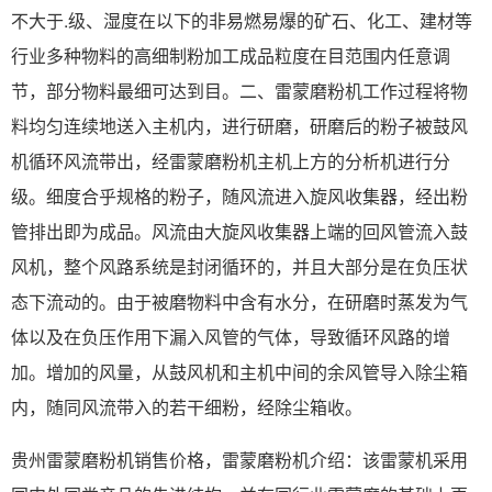
不大于.级、湿度在以下的非易燃易爆的矿石、化工、建材等
行业多种物料的高细制粉加工成品粒度在目范围内任意调
节，部分物料最细可达到目。二、雷蒙磨粉机工作过程将物
料均匀连续地送入主机内，进行研磨，研磨后的粉子被鼓风
机循环风流带出，经雷蒙磨粉机主机上方的分析机进行分
级。细度合乎规格的粉子，随风流进入旋风收集器，经出粉
管排出即为成品。风流由大旋风收集器上端的回风管流入鼓
风机，整个风路系统是封闭循环的，并且大部分是在负压状
态下流动的。由于被磨物料中含有水分，在研磨时蒸发为气
体以及在负压作用下漏入风管的气体，导致循环风路的增
加。增加的风量，从鼓风机和主机中间的余风管导入除尘箱
内，随同风流带入的若干细粉，经除尘箱收。
贵州雷蒙磨粉机销售价格，雷蒙磨粉机介绍：该雷蒙机采用