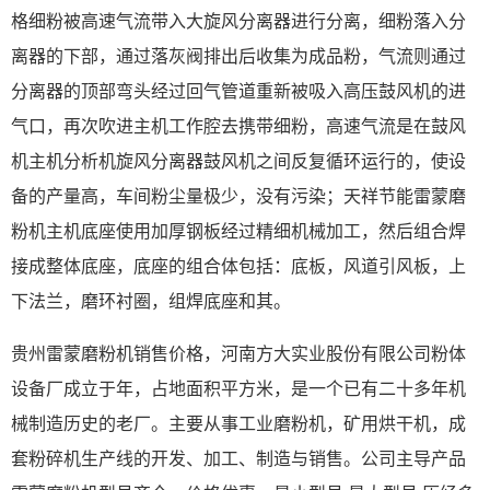
格细粉被高速气流带入大旋风分离器进行分离，细粉落入分
离器的下部，通过落灰阀排出后收集为成品粉，气流则通过
分离器的顶部弯头经过回气管道重新被吸入高压鼓风机的进
气口，再次吹进主机工作腔去携带细粉，高速气流是在鼓风
机主机分析机旋风分离器鼓风机之间反复循环运行的，使设
备的产量高，车间粉尘量极少，没有污染；天祥节能雷蒙磨
粉机主机底座使用加厚钢板经过精细机械加工，然后组合焊
接成整体底座，底座的组合体包括：底板，风道引风板，上
下法兰，磨环衬圈，组焊底座和其。
贵州雷蒙磨粉机销售价格，河南方大实业股份有限公司粉体
设备厂成立于年，占地面积平方米，是一个已有二十多年机
械制造历史的老厂。主要从事工业磨粉机，矿用烘干机，成
套粉碎机生产线的开发、加工、制造与销售。公司主导产品