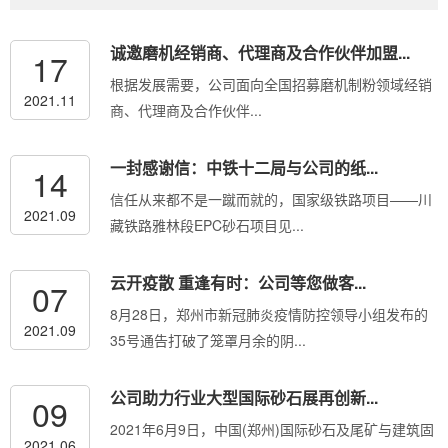
诚邀磨机经销商、代理商及合作伙伴加盟...
17
根据发展需要，公司面向全国招募磨机制粉领域经销
2021.11
商、代理商及合作伙伴...
一封感谢信：中铁十二局与公司的纸...
14
信任从来都不是一蹴而就的，国家级铁路项目——川
2021.09
藏铁路雅林段EPC砂石项目见...
云开疫散 重逢有时：公司等您做客...
07
8月28日，郑州市新冠肺炎疫情防控领导小组发布的
2021.09
35号通告打破了笼罩月余的阴...
公司助力行业大型国际砂石展再创新...
09
2021年6月9日，中国(郑州)国际砂石及尾矿与建筑固
2021.06