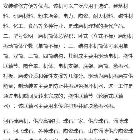
安装维修方便等优点。该机可以广泛应用于选矿、建筑材
料、研磨材料、粉未冶金、电力、陶瓷、耐火材料、磁性材
料、化工、食品等多种行业，是球磨机理想的换代产品。
二、型号说明－磨机筒体总容积：卧式（立式不标）磨粉机
振动筒体个数（单筒不标）：三、结构本机筒体可采用单
筒、双筒、三筒、四筒结构，其组成主要由驱动电机、挠性
联轴节、隔音罩、机体、电机支架、底架、磨筒、激振器、
衬板、磨破介质和弹性支撑等几部分。驱动为磨机振磨提供
能量；制动装置主要是防止共振避免损坏机器，这一工作是
通过电机瞬间反转来完成的；挠性联轴节（轮胎式联轴
器）：该联轴器主要用来传递扭矩并解决激振器振。
河石棒磨机，供应高铝衬、球石厂家、供应球石、淄博球
石、河北球石、各种球石、陶瓷球石、山东淄博供应陶瓷球