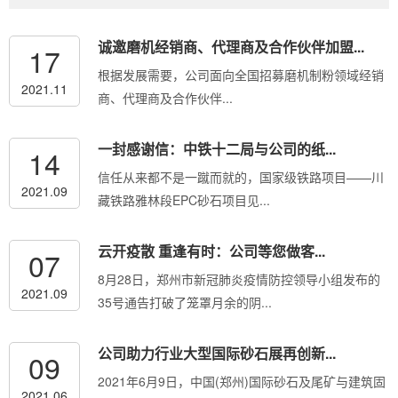
诚邀磨机经销商、代理商及合作伙伴加盟...
17
根据发展需要，公司面向全国招募磨机制粉领域经销
2021.11
商、代理商及合作伙伴...
一封感谢信：中铁十二局与公司的纸...
14
信任从来都不是一蹴而就的，国家级铁路项目——川
2021.09
藏铁路雅林段EPC砂石项目见...
云开疫散 重逢有时：公司等您做客...
07
8月28日，郑州市新冠肺炎疫情防控领导小组发布的
2021.09
35号通告打破了笼罩月余的阴...
公司助力行业大型国际砂石展再创新...
09
2021年6月9日，中国(郑州)国际砂石及尾矿与建筑固
2021.06