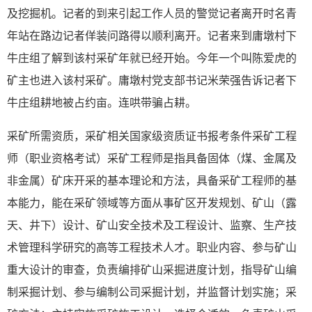
及挖掘机。记者的到来引起工作人员的警觉记者离开时名青
年站在路边记者佯装问路得以顺利离开。记者来到庸墩村下
牛庄组了解到该村采矿年就已经开始。今年一个叫陈爱虎的
矿主也进入该村采矿。庸墩村党支部书记米荣强告诉记者下
牛庄组耕地被占约亩。连哄带骗占耕。
采矿所需资质，采矿相关国家级资质证书报考条件采矿工程
师（职业资格考试）采矿工程师是指具备固体（煤、金属及
非金属）矿床开采的基本理论和方法，具备采矿工程师的基
本能力，能在采矿领域等方面从事矿区开发规划、矿山（露
天、井下）设计、矿山安全技术及工程设计、监察、生产技
术管理科学研究的高等工程技术人才。职业内容、参与矿山
重大设计的审查，负责编排矿山采掘进度计划，指导矿山编
制采掘计划、参与编制公司采掘计划，并监督计划实施；采