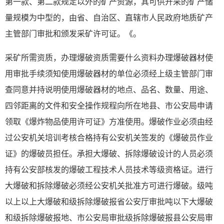
第一款、第二款规定以外的矿产资源，其可供开采的矿产储
量规模为中型的，由省、自治区、直辖市人民政府地质矿产
主管部门审批和颁发采矿许可证。《。
采矿所需资质，办理爆破资质需要什么资料办理爆破器材使
用审批手续须知使用爆破器材的单位必须经上级主管部门审
查同意并持说明使用爆破器材的地点、品名、数量、用途、
四邻距离的文件和安全操作规程向所在地县、市公安局申请
领取《爆炸物品使用许可证》方准使用。爆破作业必须由经
过公安机关培训考核合格持有公安机关签发的《爆破员作业
证》的爆破员担任。承担大爆破、拆除爆破设计的人员必须
持有公安部核发的爆破工程技术人员技术等级资格证。进行
大爆破和拆除爆破必须经公安机关批准方可进行爆破。级吨
以上以上大爆破和级拆除爆破报省公安厅审批吨以下大爆破
和级拆除爆破报地、市公安局审批级拆除爆破报县公安局审