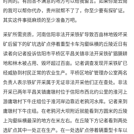
时间的。有回答不满意的地方可以给我留言。如果你是云南
的我可以帮你代办，贵州就帮不了了，你至少要有探矿证。
其实这件事挺麻烦的至少准备万吧。
采矿所需资质，河南信阳非法开采铁矿导致百亩林地毁坏采
矿后留下的矿坑选矿点停着重型卡车沟壑纵横的丘陵近日有
读者向记者投诉信阳市平桥区平昌关镇非法开采铁矿猖獗耕
地和林木被占用、毁坏超过百亩。记者调查发现开采铁矿已
经威胁到村民正常的农业生产。平桥区地矿管理办公室两名
负责人表示铁矿开采属于无证非法开采他们正在查处。非法
开采已两年平昌关镇庸墩村位于信阳市西北约公里的淮河上
游庸墩村下牛庄组位于淮河岸边靠近老鸦河水库。记者来到
庸墩村下牛庄组。在老鸦河大坝附近就能看到方圆米的丘陵
上沟壑纵横最深的地方在米左右。在丘陵下方记者看到两处
选矿点其中一处正在生产。在一处选矿点停着辆重型卡车以