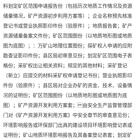
料划定矿区范围申请报告份（包括历次地质工作情况及资源
储量情况，矿产资源初步利用方案等）；企业名称预先核准
登记书或营业执照影印件份（验原件）；地质报告套；矿产
资源储量备案文件份；矿区范围图份（以地质地形图或地质
图为底图）；：万矿山地理位置图份；探矿权人申请的应附
勘查证影印件份；县区局初审意见份；划定矿区范围电子表
格份；采矿权出让相关资料；规定的其他材料；采矿登记
（新立）应提交的材料采矿权申请登记书份；营业执照影印
件份（验原件）；县区局对企业办矿的资金、技术、设备情
况的证明份；矿区范围图份（以地质地形图或地质图为底
图）；矿产资源开发利用方案套； 由安全生产监督管理部
门对《矿产资源开发利用方案》中安全章节的审查意见份；
环境影响报告或环保部门出具的建设项目环境影响登记表或
证明份；矿山地质环境影响报告及其备案登记表套；划定矿