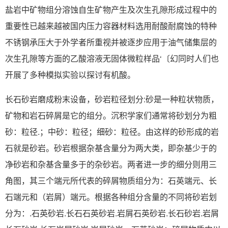
盐岩中矿物组分溶蚀自生矿物产生及次生孔隙形成过程中的
重要性已越来越被国内压力容器材料选用耐酸耐腐蚀的特种
不锈钢承压大于外学者所重视并被逐步应用于油气储集层的
次生孔隙等方面的乙酸溶液无固体微粒样品‘〔幻同时人们也
开展了多种模拟实验以探讨有机酸。
长石砂岩磨成粉末设备，砂岩粒径划分:砂是一种粒状物质，
矿物和岩石碎屑是它的组分。沉积学家们通常将砂划分为粗
砂：粒径.；中砂：粒径；细砂：粒径。由这样的砂形成的岩
石就是砂岩。砂岩根据杂基含量分为两大类，即杂基少于的
净砂岩和杂基含量多于的杂砂岩。两者进一步的细分则用三
角图，其三个端元所代表的碎屑物质组分为：石英端元、长
石端元和（岩屑）端元。根据各种组分含量的不同将砂岩划
分为：.石英砂岩.长石石英砂岩.岩屑石英砂岩.长石砂岩.岩屑