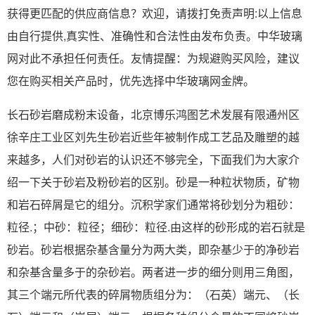
获得更匹配的供应商信息？欢迎，请拨打免责声明:以上信息
由自行提供,真实性、准确性和合法性由发布负责。中华玻璃
网对此不承担任何责任。友情提醒：为规避购买风险，建议
您在购买相关产品时，优先选择中华玻璃网金牌。
长石砂岩磨成粉末设备，北京博乐鸿图艺术发展有限通州区
徐辛庄工业区刘先生砂岩近些年被制作成工艺品及雕塑的越
来越多，人们对砂岩的认识还不够完全，下面我们为大家介
绍一下关于砂岩及粉砂岩的区别。砂是一种粒状物质，矿物
和岩石碎屑是它的组分。沉积学家们通常将砂划分为粗砂：
粒径.；中砂：粒径；细砂：粒径.由这样的砂形成的岩石就是
砂岩。砂岩根据杂基含量分为两大类，即杂基少于的净砂岩
和杂基含量多于的杂砂岩。两者进一步的细分则用三角图，
其三个端元所代表的碎屑物质组分为：（石英）端元、（长