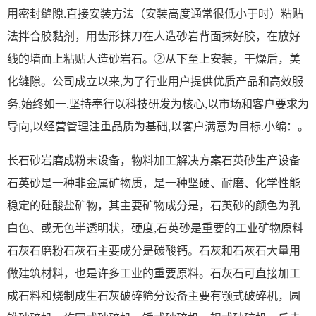
用密封缝隙.直接安装方法（安装高度通常很低小于时）粘贴
法拌合胶黏剂，用齿形抹刀在人造砂岩背面抹好胶，在放好
线的墙面上粘贴人造砂岩石。②从下至上安装，干燥后，美
化缝隙。公司成立以来,为了行业用户提供优质产品和高效服
务,始终如一.坚持奉行以科技研发为核心,以市场和客户要求为
导向,以经营管理注重品质为基础,以客户满意为目标.小编：。
长石砂岩磨成粉末设备，物料加工解决方案石英砂生产设备
石英砂是一种非金属矿物质，是一种坚硬、耐磨、化学性能
稳定的硅酸盐矿物，其主要矿物成分是，石英砂的颜色为乳
白色、或无色半透明状，硬度,石英砂是重要的工业矿物原料
石灰石磨粉石灰石主要成分是碳酸钙。石灰和石灰石大量用
做建筑材料，也是许多工业的重要原料。石灰石可直接加工
成石料和烧制成生石灰破碎筛分设备主要有颚式破碎机，圆