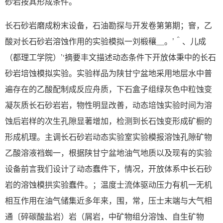
砂岩按其形成条件。
长石砂岩磨成粉末设备，石油勘探与开发卷第第期；窨，乙
酸对长石砂岩溶蚀作用的实验模拟一刘椴穰＿。’＾、儿成
（都理工学院）’‘摘要丰文描述动态条件下开放体秉中的长石
砂岩培蚀模拟实验。实验样品为陕甘宁盆地采用地层水中普
遍存在的乙酸配制成反应舟质，下石盒子组绿灰色中粒蚀变
凝灰质长石砂岩岩，物性明显改善，动态培蚀实验时间为溶
蚀后岩样的次生孔隙显著增加，检测到长石蚀变形成矿橱的
形成机理。主调长石砂岩动态实验室实验模报溶蚀孔隙矿物
乙酸溶液裆蜘一，根据陕甘宁盆地油气地质以及现有的实验
设备前言我们设计了动态蠢件下，情况，开放体系中长石砂
岩的溶蚀模拱实验蠢件。；温度士流体驱动压力有机一无机
相互作用在油气储集近多年来，围，常，压士末端与大气相
通〔碎碳酸盐岩）岩（屑岩，中矿物组分溶蚀、自生矿物