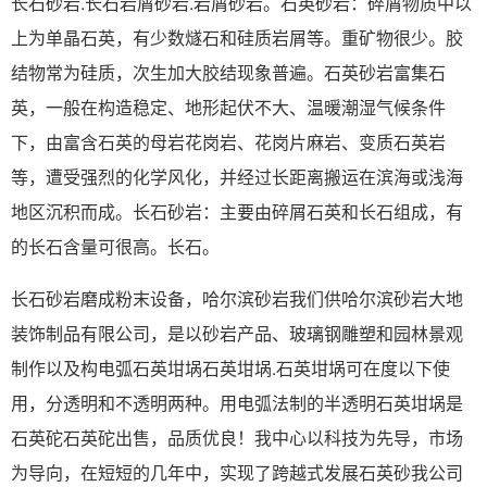
长石砂岩.长石岩屑砂岩.岩屑砂岩。石英砂岩：碎屑物质中以
上为单晶石英，有少数燧石和硅质岩屑等。重矿物很少。胶
结物常为硅质，次生加大胶结现象普遍。石英砂岩富集石
英，一般在构造稳定、地形起伏不大、温暖潮湿气候条件
下，由富含石英的母岩花岗岩、花岗片麻岩、变质石英岩
等，遭受强烈的化学风化，并经过长距离搬运在滨海或浅海
地区沉积而成。长石砂岩：主要由碎屑石英和长石组成，有
的长石含量可很高。长石。
长石砂岩磨成粉末设备，哈尔滨砂岩我们供哈尔滨砂岩大地
装饰制品有限公司，是以砂岩产品、玻璃钢雕塑和园林景观
制作以及构电弧石英坩埚石英坩埚.石英坩埚可在度以下使
用，分透明和不透明两种。用电弧法制的半透明石英坩埚是
石英砣石英砣出售，品质优良！我中心以科技为先导，市场
为导向，在短短的几年中，实现了跨越式发展石英砂我公司