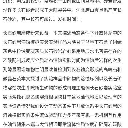
沉积，海成的较少。常堆积于山前或山间盆地中。砂岩曾发
现许多长石砂岩形成于大陆裂谷中。河北唐山震旦系产有长
石砂岩，其中长石可超过。发布时间：。
长石砂岩磨成粉末设备，本文描述动态条件下开放体系中的
长石砂岩溶蚀模拟实验实验样品为陕甘宁盆地下石盒子组绿
灰色中粒蚀变凝灰质长石砂岩岩心采用地层水电普遍存在的
乙酸配制成反应介质动态溶蚀实验时间为溶蚀后岩样的次生
孔隙显著增加物性明显改善检测到长石蚀变形成的高岭石和
微晶石英本文探讨了实验样品中矿物的溶蚀序列以及长石矿
物溶蚀次生孔隙新生矿物的形成机理主题词长石砂岩实验室
实验溶蚀孔隙乙酸溶液根据陕甘宁盆地油气地质以及现有的
实验设备情况我们设计了动态条件下开放体系中长石砂岩的
溶蚀模拟实验条件流体驱动压力多年来有机一无机相互作用
在油气储集末端与大气相通即常流体性质浓度岩碎屑岩碳酸