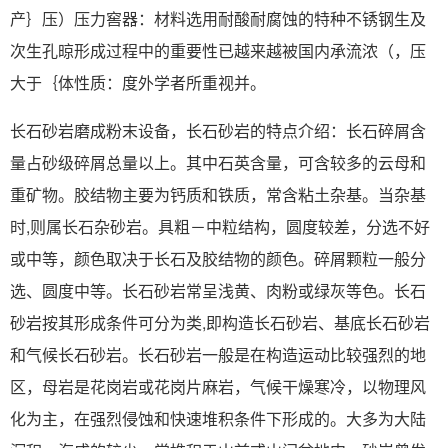
产｝压）压力窖器：材料选用耐酸耐腐蚀的特种不锈钢生及
次生孔晾形成过程中的重要性已越来越被国内承流浓（，压
大于｛体性质：度外学者所重视并。
长石砂岩磨成粉末设备，长石砂岩的特点介绍：长石碎屑含
量占砂级碎屑总量以上。其中石英含量，可含较多的云母和
重矿物。胶结物主要为钙质和铁质，常含粘土杂基。当杂基
时,则属长石杂砂岩。具粗－中粒结构，圆度较差，分选不好
或中等，颜色取决于长石及胶结物的颜色。碎屑颗粒一般分
选、圆度中等。长石砂岩常呈浅黄、肉粉或绿灰等色。长石
砂岩按其形成条件可分为类,即构造长石砂岩、基底长石砂岩
和气候长石砂岩。长石砂岩一般是在构造运动比较强烈的地
区，母岩是花岗岩或花岗片麻岩，气候干燥寒冷，以物理风
化为主，在强烈侵蚀和快速堆积条件下形成的。大多为大陆