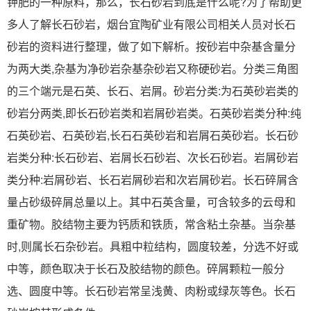
钾肥的一种原料，那么，长石砂岩到底是什么呢?为了帮助更
多人了解长石砂岩，烟台宜陶矿业有限公司相关人员对长石
砂岩的资料进行整理，做了如下解析。按砂岩中杂基含量分
为两大类,杂基为净砂岩杂基杂砂岩又称硬砂岩。分类三角图
的三个端元是石英、长石、岩屑。砂岩分类:为石英砂岩类的
砂岩分两类,即长石砂岩类和岩屑砂岩类。石英砂岩类分种:纯
石英砂岩、石英砂岩,长石石英砂岩和岩屑石英砂岩。长石砂
岩类分种:长石砂岩、岩屑长石砂岩、次长石砂岩。岩屑砂岩
类分种:岩屑砂岩、长石岩屑砂岩和次岩屑砂岩。长石碎屑含
量占砂级碎屑总量以上。其中石英含量，可含较多的云母和
重矿物。胶结物主要为钙质和铁质，常含粘土杂基。当杂基
时,则属长石杂砂岩。具粗中粒结构，圆度较差，分选不好或
中等，颜色取决于长石及胶结物的颜色。碎屑颗粒一般分
选、圆度中等。长石砂岩常呈浅黄、肉粉或绿灰等色。长石