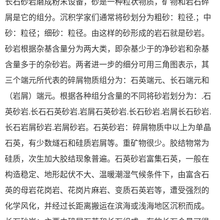
长石砂岩磨成粉末设备，砂是一种粒状物质，矿物和岩石碎
屑是它的组分。沉积学家们通常将砂划分为粗砂：粒径.；中
砂：粒径；细砂：粒径。由这样的砂形成的岩石就是砂岩。
砂岩根据杂基含量分为两大类，即杂基少于的净砂岩和杂基
含量多于的杂砂岩。两者进一步的细分可用三角图表示，其
三个端元所代表的碎屑物质组分为：石英端元、长石端元和
（岩屑）端元。根据各种组分含量的不同将砂岩划分为：.石
英砂岩.长石石英砂岩.岩屑石英砂岩.长石砂岩.岩屑长石砂岩.
长石岩屑砂岩.岩屑砂岩。石英砂岩：碎屑物质中以上为单晶
石英，有少数燧石和硅质岩屑等。重矿物很少。胶结物常为
硅质，次生加大胶结现象普遍。石英砂岩富集石英，一般在
构造稳定、地形起伏不大、温暖潮湿气候条件下，由富含石
英的母岩花岗岩、花岗片麻岩、变质石英岩等，遭受强烈的
化学风化，并经过长距离搬运在滨海或浅海地区沉积而成。