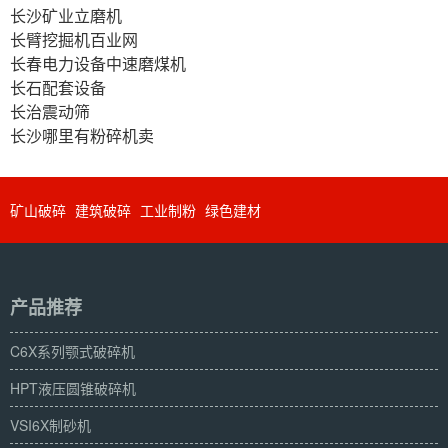
长沙矿业立磨机
长臂挖掘机百业网
长春电力设备中速磨煤机
长石配套设备
长治震动筛
长沙哪里有粉碎机卖
矿山破碎
建筑破碎
工业制粉
绿色建材
产品推荐
C6X系列颚式破碎机
HPT液压圆锥破碎机
VSI6X制砂机