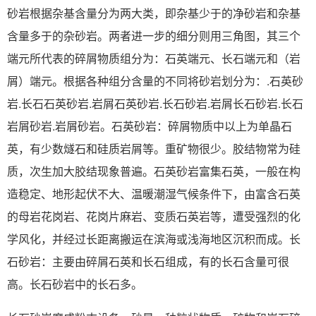
砂岩根据杂基含量分为两大类，即杂基少于的净砂岩和杂基
含量多于的杂砂岩。两者进一步的细分则用三角图，其三个
端元所代表的碎屑物质组分为：石英端元、长石端元和（岩
屑）端元。根据各种组分含量的不同将砂岩划分为：.石英砂
岩.长石石英砂岩.岩屑石英砂岩.长石砂岩.岩屑长石砂岩.长石
岩屑砂岩.岩屑砂岩。石英砂岩：碎屑物质中以上为单晶石
英，有少数燧石和硅质岩屑等。重矿物很少。胶结物常为硅
质，次生加大胶结现象普遍。石英砂岩富集石英，一般在构
造稳定、地形起伏不大、温暖潮湿气候条件下，由富含石英
的母岩花岗岩、花岗片麻岩、变质石英岩等，遭受强烈的化
学风化，并经过长距离搬运在滨海或浅海地区沉积而成。长
石砂岩：主要由碎屑石英和长石组成，有的长石含量可很
高。长石砂岩中的长石多。