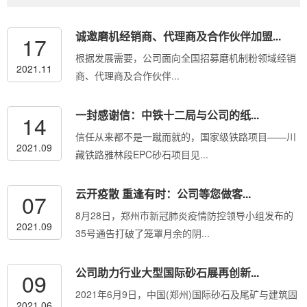
诚邀磨机经销商、代理商及合作伙伴加盟...
17
根据发展需要，公司面向全国招募磨机制粉领域经销
2021.11
商、代理商及合作伙伴...
一封感谢信：中铁十二局与公司的纸...
14
信任从来都不是一蹴而就的，国家级铁路项目——川
2021.09
藏铁路雅林段EPC砂石项目见...
云开疫散 重逢有时：公司等您做客...
07
8月28日，郑州市新冠肺炎疫情防控领导小组发布的
2021.09
35号通告打破了笼罩月余的阴...
公司助力行业大型国际砂石展再创新...
09
2021年6月9日，中国(郑州)国际砂石及尾矿与建筑固
2021.06