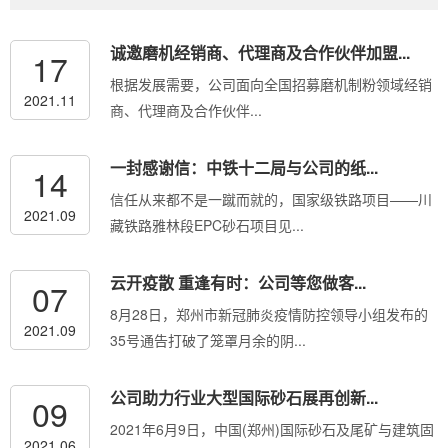
诚邀磨机经销商、代理商及合作伙伴加盟...
17
根据发展需要，公司面向全国招募磨机制粉领域经销
2021.11
商、代理商及合作伙伴...
一封感谢信：中铁十二局与公司的纸...
14
信任从来都不是一蹴而就的，国家级铁路项目——川
2021.09
藏铁路雅林段EPC砂石项目见...
云开疫散 重逢有时：公司等您做客...
07
8月28日，郑州市新冠肺炎疫情防控领导小组发布的
2021.09
35号通告打破了笼罩月余的阴...
公司助力行业大型国际砂石展再创新...
09
2021年6月9日，中国(郑州)国际砂石及尾矿与建筑固
2021.06