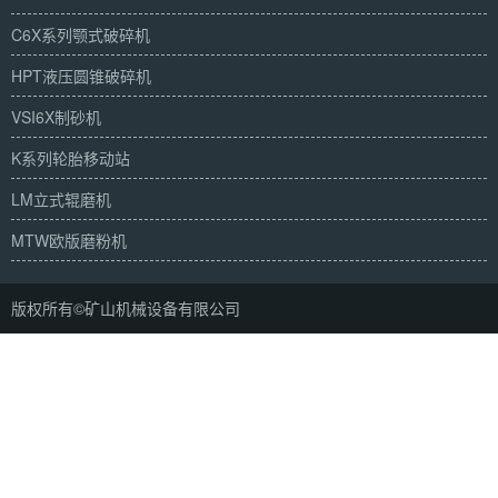
C6X系列颚式破碎机
HPT液压圆锥破碎机
VSI6X制砂机
K系列轮胎移动站
LM立式辊磨机
MTW欧版磨粉机
版权所有©矿山机械设备有限公司