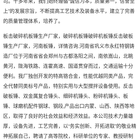
司。十多年来，我们始终遵循“诚信为本，质量第一，信誉至
上”的发展宗旨，不断提高工艺技术及装备水平，建立了完善
的质量管理体系，培养了。
板击破碎机板锤生产厂家，破碎机板锤破碎机板锤反击破板
锤生产厂家，河南板锤，详情咨询.河南省巩义市永红特钢铸
造厂位于河南省省会郑州与古都洛阳之间，南依嵩山，北眺
黄河，陇海铁路、连霍高速、国道贯穿而过，交通运输十分
便利。我厂独创开发的特高铬合金，性能优越同类产品，完
全代替同类标号产品，特别实用与大型搅拌设备使用。反击
破板锤、双金属复合锤头、细碎机锤头、粉碎机锤头、板
锤、球磨机配件钢球、钢段,产品出口内蒙、山西、陕西等地
区，取得了良好的社会效益和经济效益。本公司技术力量雄
厚，设备先进，工艺完善，以“务实创新、开拓进取”的敬业精
神拓展自己，聘请了高等院校，科研单位的专家、教授研制