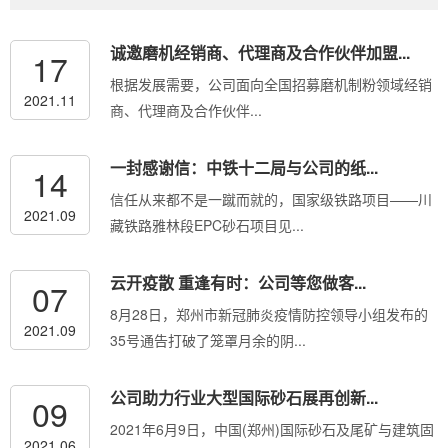
诚邀磨机经销商、代理商及合作伙伴加盟...
17
根据发展需要，公司面向全国招募磨机制粉领域经销
2021.11
商、代理商及合作伙伴...
一封感谢信：中铁十二局与公司的纸...
14
信任从来都不是一蹴而就的，国家级铁路项目——川
2021.09
藏铁路雅林段EPC砂石项目见...
云开疫散 重逢有时：公司等您做客...
07
8月28日，郑州市新冠肺炎疫情防控领导小组发布的
2021.09
35号通告打破了笼罩月余的阴...
公司助力行业大型国际砂石展再创新...
09
2021年6月9日，中国(郑州)国际砂石及尾矿与建筑固
2021.06