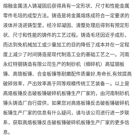
熔融金属浇入铸凝固后获得具有一定形状、尺寸和性能金属
零件毛培的成型方法。铸造是将金属熔炼成符合一定要求的
液体并浇进铸型里，经冷却凝固、清整处理后得到有预定形
状、尺寸和性能的铸件的工艺过程。铸造毛坯因近乎成形，
而达到免机械加工或少量加工的目的降低了成本并在一定程
度上减少了时间铸造是现代制造工业的基础工艺之一。河南
永红特钢铸造有限公司生产的制砂机（细碎机）高锰钢板
锤、高铬板锤、合金板锤等耐磨配件质量好,寿命长,有效提高
破碎效率，产出效率高于同等规模传统工艺装备－。以上是
高烙板锤反击破板锤破碎机板锤生产厂家的，由河南制砂机
锤头铸造厂自行提供，如果您对高烙板锤反击破板锤破碎机
板锤生产厂家的信息有什么疑问，请与该公司进行进一步联
系，获取高烙板锤反击破板锤破碎机板锤生产厂家的更多信
息。