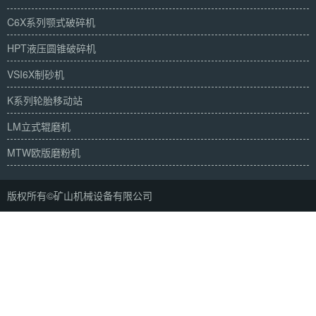
C6X系列颚式破碎机
HPT液压圆锥破碎机
VSI6X制砂机
K系列轮胎移动站
LM立式辊磨机
MTW欧版磨粉机
版权所有©矿山机械设备有限公司