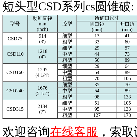
短头型CSD系列cs圆锥破:
给矿口尺寸
动锥直径
型号
mm
腔型
闭口边
开口边
(inch)
(mm)
(mm)
细型
13
41
914
CSD75
(3')
粗型
33
60
细型
29
57
1218
CSD110
中型
44
73
(4')
粗型
56
89
细型
29
64
1295
CSD160
中型
54
89
(4 1/4')
粗型
70
105
细型
35
70
1676
CSD240
中型
54
89
(5 1/2')
粗型
98
133
细型
51
105
2134
CSD315
中型
95
133
(7')
粗型
127
178
欢迎咨询
在线客服
，索取