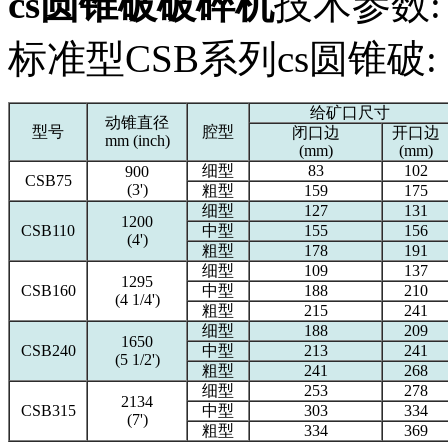
cs圆锥破破碎机
技术参数:
标准型CSB系列cs圆锥破:
给矿口尺寸
动锥直径
型号
腔型
闭口边
开口边
mm (inch)
(mm)
(mm)
细型
83
102
900
CSB75
(3')
粗型
159
175
细型
127
131
1200
CSB110
中型
155
156
(4')
粗型
178
191
细型
109
137
1295
CSB160
中型
188
210
(4 1/4')
粗型
215
241
细型
188
209
1650
CSB240
中型
213
241
(5 1/2')
粗型
241
268
细型
253
278
2134
CSB315
中型
303
334
(7')
粗型
334
369